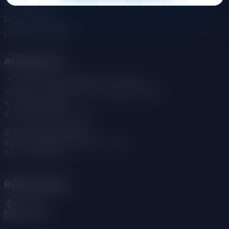
Associe-se
Denúncia Online
LGPD - Privacidade
Atendimento
📍 Rua Américo Brasiliense, 284 - Centro
11º Andar - Salas 115 e 117 - Ribeirão Preto/SP
📞 (16) 3635-1205
📧 contato@sindees.org.br
🕐 Horário de Atendimento:
Seg - Sex: 09:00 - 12:00 / 14:00 - 16:00
Sáb - Dom: Fechado
Redes Sociais
Facebook
Instagram