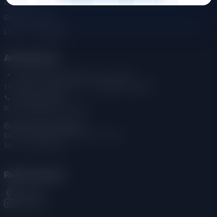
Associe-se
Denúncia Online
LGPD - Privacidade
Atendimento
📍 Rua Américo Brasiliense, 284 - Centro
11º Andar - Salas 115 e 117 - Ribeirão Preto/SP
📞 (16) 3635-1205
📧 contato@sindees.org.br
🕐 Horário de Atendimento:
Seg - Sex: 09:00 - 12:00 / 14:00 - 16:00
Sáb - Dom: Fechado
Redes Sociais
Facebook
Instagram