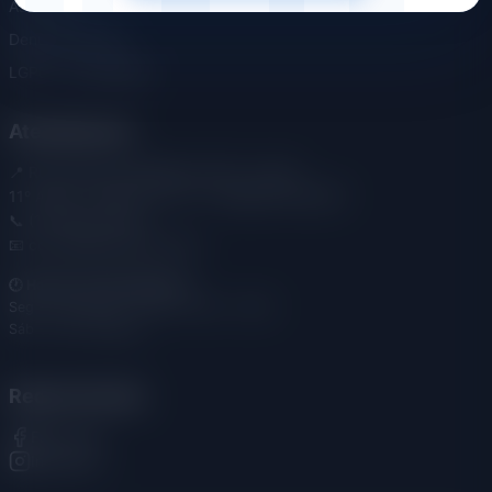
Associe-se
Denúncia Online
LGPD - Privacidade
Atendimento
📍 Rua Américo Brasiliense, 284 - Centro
11º Andar - Salas 115 e 117 - Ribeirão Preto/SP
📞 (16) 3635-1205
📧 contato@sindees.org.br
🕐 Horário de Atendimento:
Seg - Sex: 09:00 - 12:00 / 14:00 - 16:00
Sáb - Dom: Fechado
Redes Sociais
Facebook
Instagram