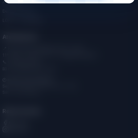
Associe-se
Denúncia Online
LGPD - Privacidade
Atendimento
📍 Rua Américo Brasiliense, 284 - Centro
11º Andar - Salas 115 e 117 - Ribeirão Preto/SP
📞 (16) 3635-1205
📧 contato@sindees.org.br
🕐 Horário de Atendimento:
Seg - Sex: 09:00 - 12:00 / 14:00 - 16:00
Sáb - Dom: Fechado
Redes Sociais
Facebook
Instagram